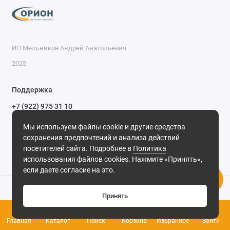
ИП Мельников Андрей Анатольевич
2025
Поддержка
+7 (922) 975 31 10
+7 (909) 144 34 47
Мы используем файлы cookie и другие средства
пн-пт с 9-00 до 18-00 часов,
сохранения предпочтений и анализа действий
сб с 10-00 до 15-00 часов,
посетителей сайта. Подробнее в
Политика
вс выходной
(MSK, UTC+3)
использования файлов cookies
. Нажмите «Принять»,
если даете согласие на это.
Принять
0
Главная
Каталог
Поиск
Корзина
Избранное
Войти