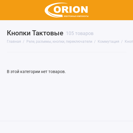
Кнопки Тактовые
105 товаров
Реле
Главная
Реле, разъемы, кнопки, переключатели
Коммутация
Кноп
Соединители
Клеммы
В этой категории нет товаров.
Клеммники
Коммутация
Показать все