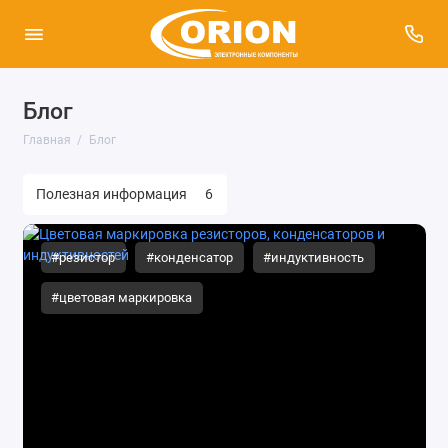
Блог
Главная
Блог
Полезная информация
6
#резистор
#конденсатор
#индуктивность
#цветовая маркировка